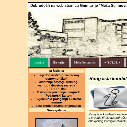
Dobrodošli na web stranicu Gimnazije "Meša Selimovi
Početna
Historijat
Meša Selimović
Pretraga
::: Upis :::
Svjedočanstvo o završenoj
Rang lista kandid
osnovnoj školi
Uvjerenja šestog, sedmog,
osmog i devetog razreda
Rodni list
Osvojena priznanja i nagrade
Pedagoški karton
Uvjerenje o polaganju eksterne
mature
List profesionalne orijentacije
::: Nove galerije :::
Rang liste kandidata na Kon
u srednje škole na području
obavljenog intervjua možete