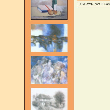
:::
GMS Web Team
:::
Dat