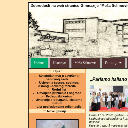
Dobrodošli na web stranicu Gimnazije "Meša Selimovi
Početna
Historijat
Meša Selimović
Pretraga
::: Upis :::
Svjedočanstvo o završenoj
„Parlamo Italiano
osnovnoj školi
Uvjerenja šestog, sedmog,
osmog i devetog razreda
Rodni list
Osvojena priznanja i nagrade
Pedagoški karton
Uvjerenje o polaganju eksterne
mature
List profesionalne orijentacije
::: Nove galerije :::
Dana 17.06.2022. godine u či
i zahvalnica učesnicima kur
Italiano”.
Kurs je trajao 3 mjeseca, uč