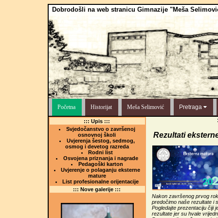
Dobrodošli na web stranicu Gimnazije "Meša Selimovi
Početna
Historijat
Meša Selimović
Pretraga
::: Upis :::
Svjedočanstvo o završenoj
Rezultati ekstern
osnovnoj školi
Uvjerenja šestog, sedmog,
osmog i devetog razreda
Rodni list
Osvojena priznanja i nagrade
Pedagoški karton
Uvjerenje o polaganju eksterne
mature
List profesionalne orijentacije
::: Nove galerije :::
Nakon završenog prvog roka
predočimo naše rezultate i
Pogledajte prezentaciju čiji 
rezultate jer su hvale vrijedn