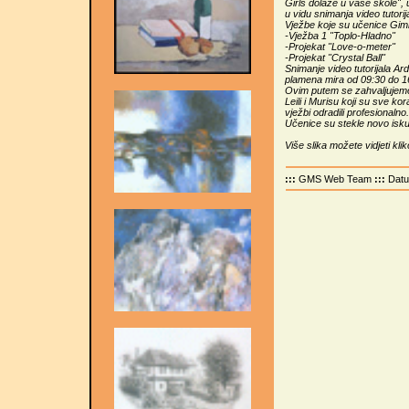
Girls dolaze u vaše škole",
u vidu snimanja video tutori
Vježbe koje su učenice Gimn
-Vježba 1 "Toplo-Hladno"
-Projekat "Love-o-meter"
-Projekat "Crystal Ball"
Snimanje video tutorijala Ar
plamena mira od 09:30 do 1
Ovim putem se zahvaljujemo
Leili i Murisu koji su sve k
vježbi odradili profesionalno
Učenice su stekle novo isk
Više slika možete vidjeti kli
:::
GMS Web Team
:::
Dat