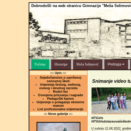
Dobrodošli na web stranicu Gimnazije "Meša Selimovi
Početna
Historijat
Meša Selimović
Pretraga
::: Upis :::
Svjedočanstvo o završenoj
Snimanje video tu
osnovnoj školi
Uvjerenja šestog, sedmog,
osmog i devetog razreda
Rodni list
Osvojena priznanja i nagrade
Pedagoški karton
Uvjerenje o polaganju eksterne
mature
List profesionalne orijentacije
::: Nove galerije :::
#ITGirls
#ITGIrlsdolazeuvašeškole
U subotu 11.06.2022. godine