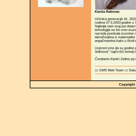
Kanita Rakovac
Učenica generacije šk. 2021
rođena 07.5.2003.godine u Tu
Najbolja nam ovaj put dolazi
tehnologija na što smo izuz
razreda postizala izuzetne r
takmičenjima iz matematike i
angažmanima kako u školi tak
Uvjereni smo da su godine
Selimović" najčvršći temelj
Čestitamo Kaniti i želimo jo
:::
GMS Web Team
:::
Dat
Copyright