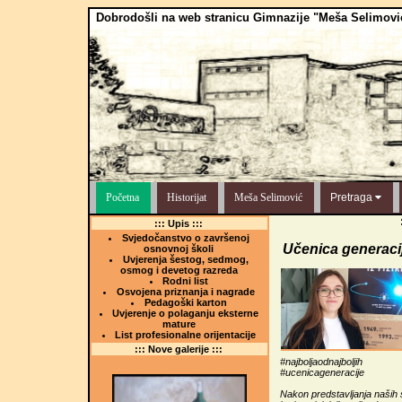
Dobrodošli na web stranicu Gimnazije "Meša Selimovi
Početna
Historijat
Meša Selimović
Pretraga
::: Upis :::
Svjedočanstvo o završenoj
Učenica generaci
osnovnoj školi
Uvjerenja šestog, sedmog,
osmog i devetog razreda
Rodni list
Osvojena priznanja i nagrade
Pedagoški karton
Uvjerenje o polaganju eksterne
mature
List profesionalne orijentacije
::: Nove galerije :::
#najboljaodnajboljih
#ucenicageneracije
Nakon predstavljanja naših s