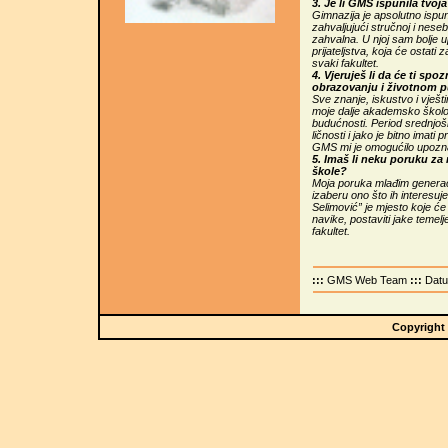
3. Je li GMS ispunila tvoj
Gimnazija je apsolutno ispu
zahvaljujući stručnoj i nese
zahvalna. U njoj sam bolje u
prijateljstva, koja će ostati 
svaki fakultet.
4. Vjeruješ li da će ti s
obrazovanju i životnom 
Sve znanje, iskustvo i vješ
moje dalje akademsko školo
budućnosti. Period srednjoš
ličnosti i jako je bitno imati 
GMS mi je omogućilo upozna
5. Imaš li neku poruku za
škole?
Moja poruka mlađim generac
izaberu ono što ih interesuj
Selimović” je mjesto koje će
navike, postaviti jake temelj
fakultet.
:::
GMS Web Team
:::
Dat
Copyright