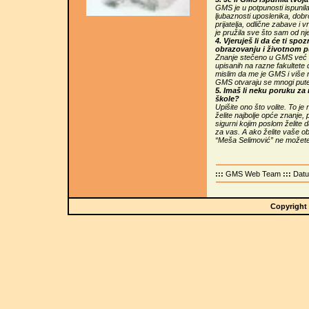
GMS je u potpunosti ispunila
ljubaznosti uposlenika, dobr
prijatelja, odlične zabave i 
je pružila sve što sam od nje
4. Vjeruješ li da će ti s
obrazovanju i životnom 
Znanje stečeno u GMS već sa
upisanih na razne fakultete
mislim da me je GMS i više 
GMS otvaraju se mnogi pute
5. Imaš li neku poruku za
škole?
Upišite ono što volite. To je
želite najbolje opće znanje, pr
sigurni kojim poslom želite d
za vas. A ako želite vaše o
“Meša Selimović” ne možete 
:::
GMS Web Team
:::
Dat
Copyright