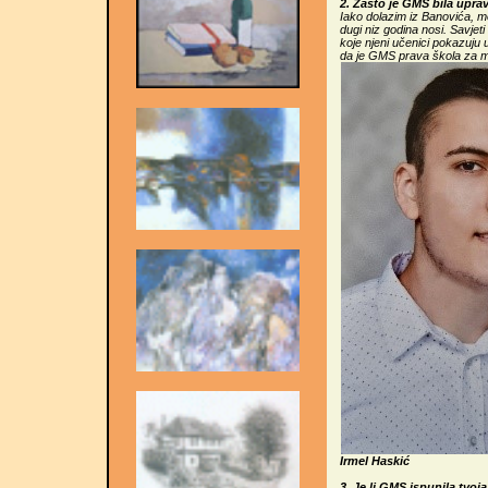
2. Zašto je GMS bila upra
Iako dolazim iz Banovića, m
dugi niz godina nosi. Savjeti 
koje njeni učenici pokazuju 
da je GMS prava škola za 
Irmel Haskić
3. Je li GMS ispunila tvoj