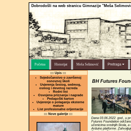
Dobrodošli na web stranicu Gimnazije "Meša Selimovi
Početna
Historijat
Meša Selimović
Pretraga
::: Upis :::
Svjedočanstvo o završenoj
BH Futures Foun
osnovnoj školi
Uvjerenja šestog, sedmog,
osmog i devetog razreda
Rodni list
Osvojena priznanja i nagrade
Pedagoški karton
Uvjerenje o polaganju eksterne
mature
List profesionalne orijentacije
::: Nove galerije :::
Dana 03.06.2022. god., u pr
Futures Foundation održana 
učenicima srednjih škola, a 
Arduino platforme. Zahvalju