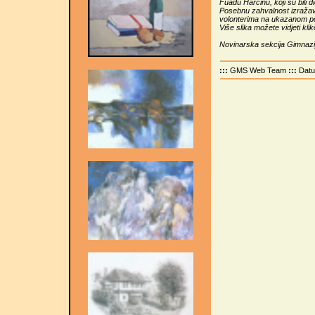
Fuadu Harčinu, koji su bili d
Posebnu zahvalnost izražav
volonterima na ukazanom pov
Više slika možete vidjeti kli
Novinarska sekcija Gimnazi
:::
GMS Web Team
:::
Dat