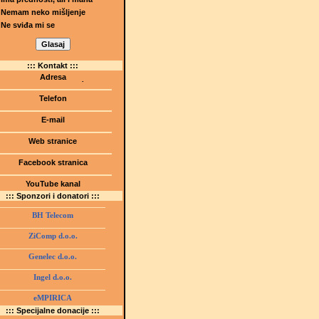
Nemam neko mišljenje
Ne sviđa mi se
::: Kontakt :::
Adresa
Dr.Tihomila Markovića bb
(Šetalište I.G. Kovačića 1)
Telefon
75000 Tuzla, BiH
+ 387 35 247 630
E-mail
gmstz@montk.gov.ba
Web stranice
gmstz.skolatk.edu.ba
www.gmstziam.com.ba
Facebook stranica
Gimnazija "Meša Selimović"
YouTube kanal
GMS Tuzla
::: Sponzori i donatori :::
BH Telecom
ZiComp d.o.o.
Genelec d.o.o.
Ingel d.o.o.
eMPIRICA
::: Specijalne donacije :::