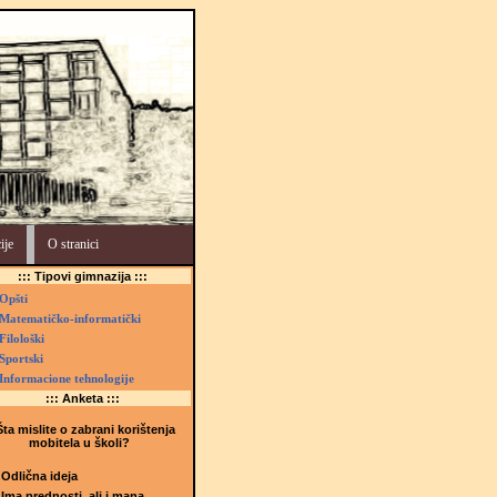
ije
O stranici
::: Tipovi gimnazija :::
Opšti
Matematičko-informatički
Filološki
Sportski
Informacione tehnologije
::: Anketa :::
ta mislite o zabrani korištenja
mobitela u školi?
Odlična ideja
Ima prednosti, ali i mana