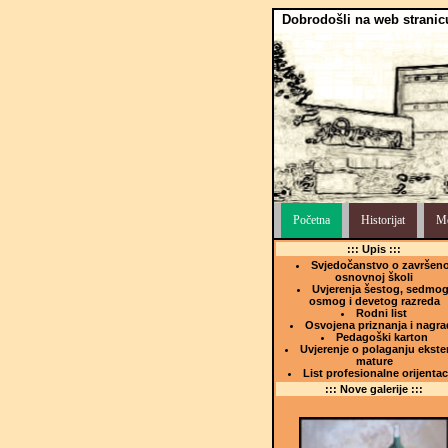
Dobrodošli na web stranic
Početna
Historijat
Me
::: Upis :::
Svjedočanstvo o završeno
osnovnoj školi
Uvjerenja šestog, sedmog
osmog i devetog razreda
Rodni list
Osvojena priznanja i nagra
Pedagoški karton
Uvjerenje o polaganju ekste
mature
List profesionalne orijentac
::: Nove galerije :::