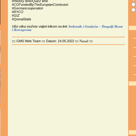
#History time/Quizz time
#COFundedByTheEuropianComission
#Germancooperation
#RYCO
#GIZ
#QemalStafa
Više slika možete vidjeti klikom na link
Srebrenik i Gradačac - Dragulji Bosne
i Hercegovine
:::
GMS Web Team
:::
Datum:
14.05.2022
:::
:::
Nazad