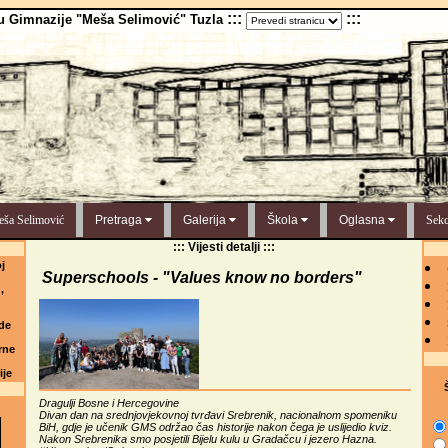
:::
:::
u Gimnazije "Meša Selimović" Tuzla
ša Selimović
Pretraga
Galerija
Škola
Oglasna
Sekc
::: Vijesti detalji :::
j
Superschools - "Values know no borders"
,
de
rne
ije
Š
Dragulji Bosne i Hercegovine
Divan dan na srednjovjekovnoj tvrđavi Srebrenik, nacionalnom spomeniku
BiH, gdje je učenik GMS održao čas historije nakon čega je uslijedio kviz.
Nakon Srebrenika smo posjetili Bijelu kulu u Gradačcu i jezero Hazna.