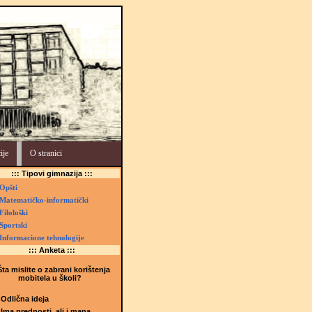
ije
O stranici
::: Tipovi gimnazija :::
Opšti
Matematičko-informatički
Filološki
Sportski
Informacione tehnologije
::: Anketa :::
ta mislite o zabrani korištenja
mobitela u školi?
Odlična ideja
Ima prednosti, ali i mana