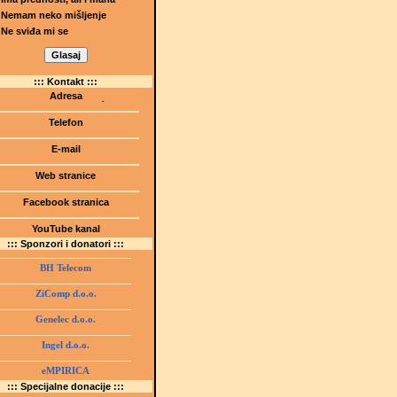
Nemam neko mišljenje
Ne sviđa mi se
::: Kontakt :::
Adresa
Dr.Tihomila Markovića bb
(Šetalište I.G. Kovačića 1)
Telefon
75000 Tuzla, BiH
+ 387 35 247 630
E-mail
gmstz@montk.gov.ba
Web stranice
gmstz.skolatk.edu.ba
www.gmstziam.com.ba
Facebook stranica
Gimnazija "Meša Selimović"
YouTube kanal
GMS Tuzla
::: Sponzori i donatori :::
BH Telecom
ZiComp d.o.o.
Genelec d.o.o.
Ingel d.o.o.
eMPIRICA
::: Specijalne donacije :::