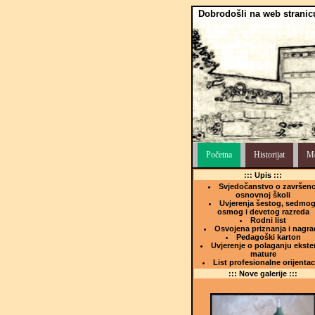
Dobrodošli na web stranic
Početna
Historijat
Me
::: Upis :::
Svjedočanstvo o završeno
osnovnoj školi
Uvjerenja šestog, sedmog
osmog i devetog razreda
Rodni list
Osvojena priznanja i nagra
Pedagoški karton
Uvjerenje o polaganju ekste
mature
List profesionalne orijentac
::: Nove galerije :::