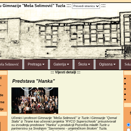
:::
:::
u Gimnazije "Meša Selimović" Tuzla
ša Selimović
Pretraga
Galerija
Škola
Oglasna
Sekc
::: Vijesti detalji :::
j
Predstava "Hanka"
,
de
rne
ije
Š
Učenici i profesori Gimnazije "Meša Selimović" iz Tuzle i Gimnazije "Qemal
Stafa" iz Tirane kao učesnici projekta "RYCO Superschools" prisustvovali
su izvođenju predstave "Hanka" u produkciji Pozorišta mladih Tuzle u
partnerstvu sa Srednjom "Savremeno - umjetničkom školom" Tuzla.