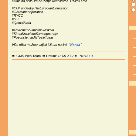
Hvala na prilici za druženje učenika/ca. Uživali smo
#COFundedByTheEuropianComission
#Germancooperation
#RYCO
#GIZ
#QemalStafa
#savremenoumjetnickaskola
#SkolaKreativneSamospoznaje
#PozorištemladihTuzleTuzla
Više slika možete vidjeti klikom na link
"Hanka"
:::
GMS Web Team
:::
Datum:
13.05.2022
:::
:::
Nazad