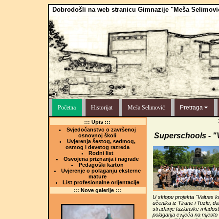
Dobrodošli na web stranicu Gimnazije "Meša Selimovi
Početna
Historijat
Meša Selimović
Pretraga
::: Upis :::
Svjedočanstvo o završenoj
Superschools - "
osnovnoj školi
Uvjerenja šestog, sedmog,
osmog i devetog razreda
Rodni list
Osvojena priznanja i nagrade
Pedagoški karton
Uvjerenje o polaganju eksterne
mature
List profesionalne orijentacije
::: Nove galerije :::
U sklopu projekta "Values 
učenika iz Tirane i Tuzle, da
stradanje tuzlanske mladost
polaganja cvijeća na mjesto 