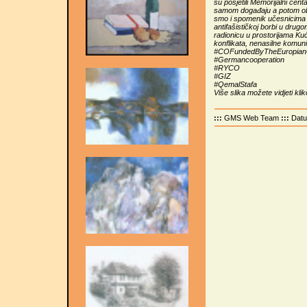
su posjetili Memorijalni cent
samom događaju a potom obiš
smo i spomenik učesnicima N
antifašističkoj borbi u drug
radionicu u prostorijama Ku
konflikata, nenasilne komun
#COFundedByTheEuropian
#Germancooperation
#RYCO
#GIZ
#QemalStafa
Više slika možete vidjeti kli
:::
GMS Web Team
:::
Dat