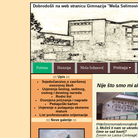
Dobrodošli na web stranicu Gimnazije "Meša Selimovi
Početna
Historijat
Meša Selimović
Pretraga
::: Upis :::
Svjedočanstvo o završenoj
Nije što smo mi al
osnovnoj školi
Uvjerenja šestog, sedmog,
osmog i devetog razreda
Rodni list
Osvojena priznanja i nagrade
Pedagoški karton
Uvjerenje o polaganju eksterne
mature
List profesionalne orijentacije
::: Nove galerije :::
#Niještosmomialsmonajbolji
1. Možeš li nam se ukratko
čime se sad baviš?
Zovem se Larisa Ćerimagić 