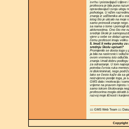
svrhu i postavljajući ciljeve 
profesora je bila puna razum
opravdavajući svoju ulogu n
psihologa. U nižim razredim
znanja iz udžbenika ali u st
istog što je uticalo na moje 
samo prenosili znanje nego i
sa nama o tome i pomogli da
aktivnostima. Ono što me najv
srednje škole je samopouzd
vjere u sebe se dolazi upr
čemu profesori imaju veliku 
5. Imaš li neku poruku za
srednju školu upisati?
Promijenilo se dosta toga u 
ja bila na raskrsnici i odluči
ovom vremenu isto odlučila
znanja i imali dobru podlog
za odrastanje. U tom najosjet
potreba čvrsta ruka mentora
ni diskriminirati, nego podrž
Iako se često kaže da sa g
neizvijesno poslije toga, ja
GMS dala i motivaciju i samo
vrijeme na pravom mjestu i s
samo tokom školovanja nego 
profesorima mogla obratiti za
razvoj moje ličnosti i karijere
:::
GMS Web Team
:::
Dat
Copyright