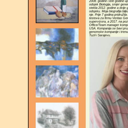
2008. godine i iste godine u
odsjek Biologija, smjer gen
stekla 2012. godine a dvije g
odsjeku. Moja biografija bilje
nje. Prije 7 godina pridružil
testova za firmu Veritas Ge
supervizora, a 2017. na poz
Office/Team manager kompa
USA. Kompanija se bavi pruž
genomske kompanije i trenu
Tuzli i Sarajevu.