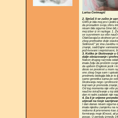
Larisa Ćerimagić
2. Sjećaš li se zašto je u
GMS je bila moj prvi i jedini 
da pronađem svoju sferu in
nisam bila sigurna čime bih 
moj izbor iz tri razloga: 1.
se susretnem sa više naučnih 
Olakšavajuća okolnost pri o
zbog prethodne dvije stavke.
Selimović” jer ima zavidnu r
znanje, sadržajne vannastav
požrtvovani i nepristrasni, š
3. Koliko je školovanje u 
dalje obrazovanje i profe
Nakon drugog razreda odabral
imala želju da proširim svoj
da upišem Engleski jezik i k
desio se preokret u mom raz
ono zbog čega sam i upisal
predmetu biologija bila je to
samo genetika sama po sebi
školovanju nego i profesoric
koji nam je prenosila znanje,
Od tog momenta nije više pos
naučno istraživanje u toj obl
dan ni radni zadatak nije nap
4. Da li je vrijeme proved
utjecali na tvoje sazrijeva
I dan danas nisam sigurna da
imala nijednu zamjerku na na
redovno ili privremeno kao za
formiranju moje ličnosti, ali 
posao. U periodu između 14.