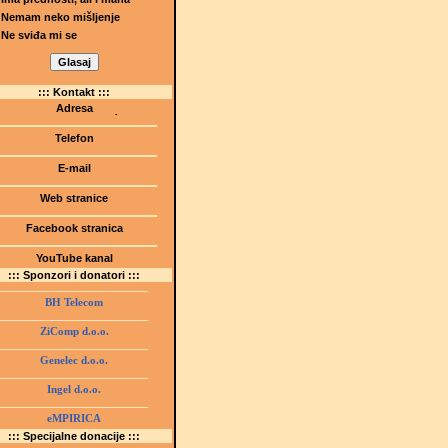
Nemam neko mišljenje
Ne sviđa mi se
::: Kontakt :::
Adresa
Dr.Tihomila Markovića bb
(Šetalište I.G. Kovačića 1)
Telefon
75000 Tuzla, BiH
+ 387 35 247 630
E-mail
gmstz@montk.gov.ba
Web stranice
gmstz.skolatk.edu.ba
www.gmstziam.com.ba
Facebook stranica
Gimnazija "Meša Selimović"
YouTube kanal
GMS Tuzla
::: Sponzori i donatori :::
BH Telecom
ZiComp d.o.o.
Genelec d.o.o.
Ingel d.o.o.
eMPIRICA
::: Specijalne donacije :::