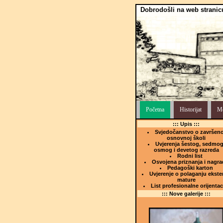
Dobrodošli na web stranic
Početna
Historijat
Me
::: Upis :::
Svjedočanstvo o završeno
osnovnoj školi
Uvjerenja šestog, sedmog
osmog i devetog razreda
Rodni list
Osvojena priznanja i nagra
Pedagoški karton
Uvjerenje o polaganju ekste
mature
List profesionalne orijentac
::: Nove galerije :::