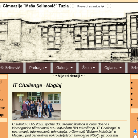
:::
:::
u Gimnazije "Meša Selimović" Tuzla
ša Selimović
Pretraga
Galerija
Škola
Oglasna
Sekc
::: Vijesti detalji :::
j
IT Challenge - Maglaj
,
de
rne
ije
Š
U subotu 07.05.2022. godine 300 srednjoškolaca iz cijele Bosne i
Hercegovine učestvovali su u najvećem BiH takmičenju "IT Challenge" u
poznavanju Informacionih tehnologija, u Gimnaziji "Edhem Mulabdić" u
Maglaju, pod generalnim pokroviteljstvom kompanije NSoft i uz podršku