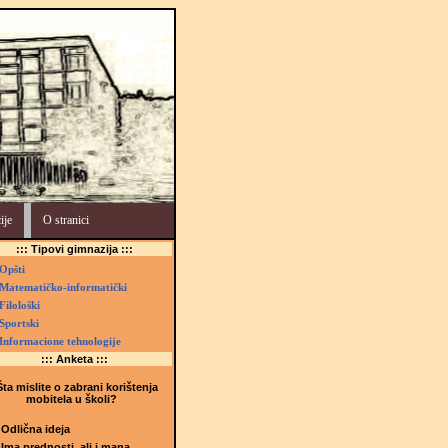
ije
O stranici
::: Tipovi gimnazija :::
Opšti
Matematičko-informatički
Filološki
Sportski
Informacione tehnologije
::: Anketa :::
ta mislite o zabrani korištenja
mobitela u školi?
Odlična ideja
Ima prednosti, ali i mana