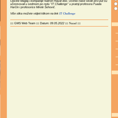
Općine Maglaj i kompanije Natron-Hayat doo. Učenici naše škole prvi put su
učestvovali u sedmom po redu "IT Challenge" u pratnji profesora Fuada
Harčin i profesorice Mirele Šehović.
Više slika možete vidjeti klikom na link
IT Challenge
:::
GMS Web Team
:::
Datum:
09.05.2022
:::
:::
Nazad