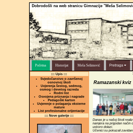
Dobrodošli na web stranicu Gimnazije "Meša Selimovi
Početna
Historijat
Meša Selimović
Pretraga
::: Upis :::
Svjedočanstvo o završenoj
Ramazanski kviz
osnovnoj školi
Uvjerenja šestog, sedmog,
osmog i devetog razreda
Rodni list
Osvojena priznanja i nagrade
Pedagoški karton
Uvjerenje o polaganju eksterne
mature
List profesionalne orijentacije
::: Nove galerije :::
Danas je u našoj školi real
namjera na prigodan način ob
uskoro dolazi.
Učenici su pokazali zavidan n