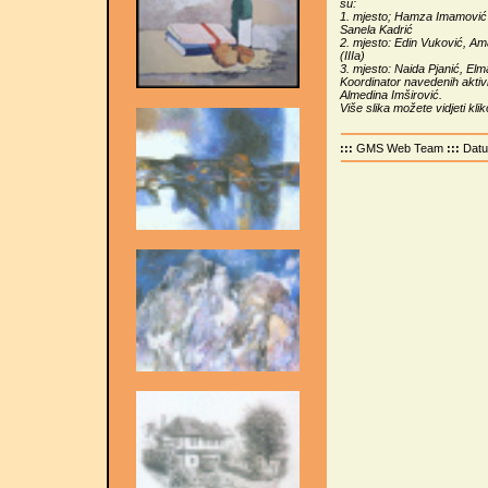
su:
1. mjesto; Hamza Imamović (I
Sanela Kadrić
2. mjesto: Edin Vuković, Am
(IIIa)
3. mjesto: Naida Pjanić, Elma
Koordinator navedenih aktivn
Almedina Imširović.
Više slika možete vidjeti kli
:::
GMS Web Team
:::
Dat