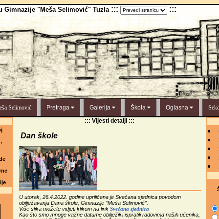
:::
:::
u Gimnazije "Meša Selimović" Tuzla
ša Selimović
Pretraga
Galerija
Škola
Oglasna
Sekc
::: Vijesti detalji :::
j
Dan škole
,
de
rne
ije
Š
U utorak, 26.4.2022. godine upriličena je Svečana sjednica povodom
obilježavanja Dana škole, Gimnazije “Meša Selimović”.
Više slika možete vidjeti klikom na link
Svečana sjednica
Kao što smo mnoge važne datume obilježili i ispratili radovima naših učenika,