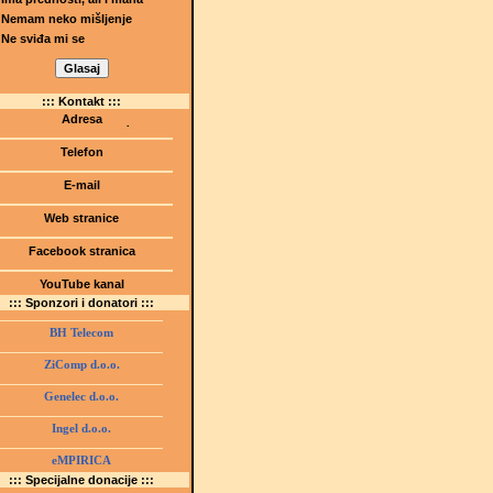
Nemam neko mišljenje
Ne sviđa mi se
::: Kontakt :::
Adresa
Dr.Tihomila Markovića bb
(Šetalište I.G. Kovačića 1)
Telefon
75000 Tuzla, BiH
+ 387 35 247 630
E-mail
gmstz@montk.gov.ba
Web stranice
gmstz.skolatk.edu.ba
www.gmstziam.com.ba
Facebook stranica
Gimnazija "Meša Selimović"
YouTube kanal
GMS Tuzla
::: Sponzori i donatori :::
BH Telecom
ZiComp d.o.o.
Genelec d.o.o.
Ingel d.o.o.
eMPIRICA
::: Specijalne donacije :::