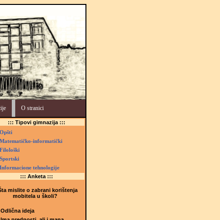
ije
O stranici
::: Tipovi gimnazija :::
Opšti
Matematičko-informatički
Filološki
Sportski
Informacione tehnologije
::: Anketa :::
ta mislite o zabrani korištenja
mobitela u školi?
Odlična ideja
Ima prednosti, ali i mana