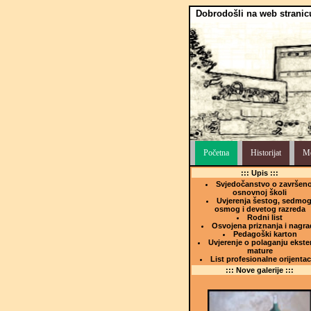
Dobrodošli na web stranic
Početna
Historijat
Me
::: Upis :::
Svjedočanstvo o završeno
osnovnoj školi
Uvjerenja šestog, sedmog
osmog i devetog razreda
Rodni list
Osvojena priznanja i nagra
Pedagoški karton
Uvjerenje o polaganju ekste
mature
List profesionalne orijentac
::: Nove galerije :::