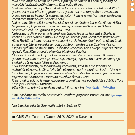
tako smo obilježili i ovaj, te skrenuli pažnju na važnost i značaj jednog od
najvećih i najznačajnijih datuma, Dan naše škole.
U okviru obilježavanja Dana škole održana je i priredba u petak 22.4.2022.
godine za naše učenike, profesore i goste. Na samom početku imali smo
priliku poslušati himnu “Gaudeamus igitur” koju je izveo hor naše škole pod
vodstvom profesorice Sanele Kadrić.
Nakon muzičkog dijela, uvodnu riječ uputila je direktorica naše škole, Adisa
Mujezinović, koja se osvrnula na značaj postojanja Gimnazije “Meša
Selimović” već 123 godine u gradu Tuzli.
Neizostavni dio programa je svakako izlaganje historijata naše škole, u
kome su učestvovali članovi Historijske sekcije pod vodstvom profesorice
Alme Berbić, a kako svaka prezentacija traži birane riječi, važnu ulogu imale
su učenice Literarne sekcije, pod vodstvom profesorice Džehve Aščić.
Lijepim riječima nastavili smo uz članice Recitatorske sekcije. Koje su izvele
recital „Kazalište snova“, pjesnika Vladimira Pavića.
Članovi dramske sekcije pokazali su nam neobičnu scensku sliku koja
govori o vrijednosti znanja i institucija znanja, a jedna od takvih institucija je
svakako i Gimnazija “Meša Selimović”.
Ovu manifestaciju, rođendanskog karaktera, završili smo jednom od
najljepših pjesama iz filma “Horist”, pjesmom na francuskom jeziku “Voi sur
ton chemin”, koju je ponovo izveo školski hor. Naš hor je ovu pjesmu izveo
zajedno sa učenicima Osnovne muzičke škole Tuzla.
Kroz ovaj predivno izveden program proveli su nas voditelji Alisa Aščić i Toni
Felicijan, učenici III razreda.
Više slika sa priredbe možete vidjeti klikom na link
Dan škole - Priredba
Film "Sjećanje na Mešu Selimovića" možete pogledati klikom na link
Sjećanje
na Mešu Selimovića
Novinarska sekcija Gimnazije „Meša Selimović“
:::
GMS Web Team
:::
Datum:
26.04.2022
:::
:::
Nazad