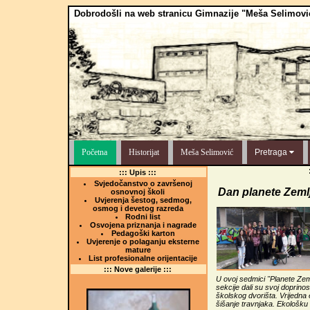
Dobrodošli na web stranicu Gimnazije "Meša Selimovi
Početna
Historijat
Meša Selimović
Pretraga
::: Upis :::
Svjedočanstvo o završenoj
Dan planete Zeml
osnovnoj školi
Uvjerenja šestog, sedmog,
osmog i devetog razreda
Rodni list
Osvojena priznanja i nagrade
Pedagoški karton
Uvjerenje o polaganju eksterne
mature
List profesionalne orijentacije
::: Nove galerije :::
U ovoj sedmici "Planete Zeml
sekcije dali su svoj doprinos
školskog dvorišta. Vrijedna e
šišanje travnjaka. Ekološku 