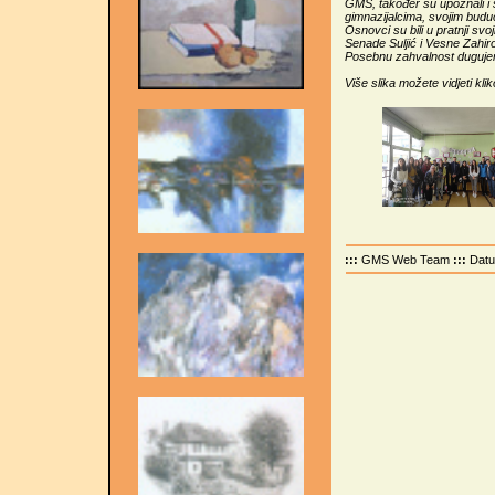
GMS, također su upoznali i š
gimnazijalcima, svojim bud
Osnovci su bili u pratnji svo
Senade Suljić i Vesne Zahir
Posebnu zahvalnost dugujem
Više slika možete vidjeti kli
:::
GMS Web Team
:::
Dat