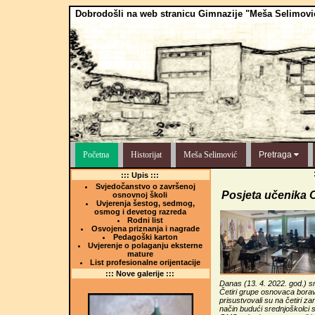
Dobrodošli na web stranicu Gimnazije "Meša Selimovi
Početna
Historijat
Meša Selimović
Pretraga
::: Upis :::
Svjedočanstvo o završenoj
Posjeta učenika 
osnovnoj školi
Uvjerenja šestog, sedmog,
osmog i devetog razreda
Rodni list
Osvojena priznanja i nagrade
Pedagoški karton
Uvjerenje o polaganju eksterne
mature
List profesionalne orijentacije
::: Nove galerije :::
Danas (13. 4. 2022. god.) s
Četiri grupe osnovaca boravi
prisustvovali su na četiri za
način budući srednjoškolci