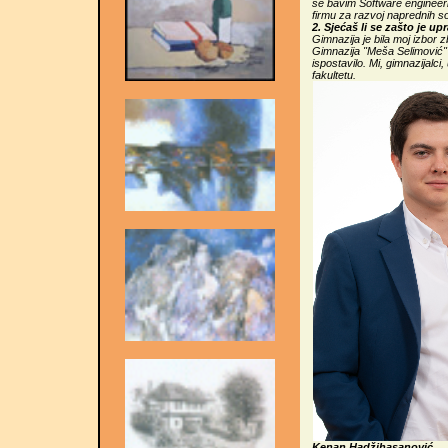
se bavim Software engineer
firmu za razvoj naprednih so
2. Sjećaš li se zašto je u
Gimnazija je bila moj izbor z
Gimnazija "Meša Selimović" uv
ispostavilo. Mi, gimnazijalci,
fakultetu.
Kenan Hadžihasanović