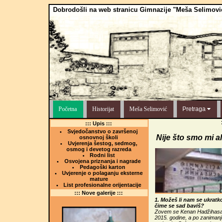
Dobrodošli na web stranicu Gimnazije "Meša Selimovi
Početna
Historijat
Meša Selimović
Pretraga
::: Upis :::
Svjedočanstvo o završenoj
Nije što smo mi al
osnovnoj školi
Uvjerenja šestog, sedmog,
osmog i devetog razreda
Rodni list
Osvojena priznanja i nagrade
Pedagoški karton
Uvjerenje o polaganju eksterne
mature
List profesionalne orijentacije
::: Nove galerije :::
1. Možeš li nam se ukratko
čime se sad baviš?
Zovem se Kenan Hadžihasan
2015. godine, a po zanimanju