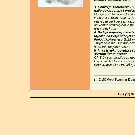
3. Koliko je školovanje u 
dalje obrazovanje i profe
Mnogo sam bio u prednosti k
imao veliko predznanje iz pre
radne navike koje sam razvi
da veoma teško gradivo na
druge studente.
4. Da li je vrijeme proved
utjecali na tvoje sazrijeva
Period školovanja u GMS m
"svijet odraslih". Plejada 
stavove i poglede danas.
5. Imaš li neku poruku za
srednju školu upisati?
GMS će vam pružiti svu neoph
koje vaše buduće zanimanje.
respektabilni članovi našeg 
:::
GMS Web Team
:::
Dat
Copyright