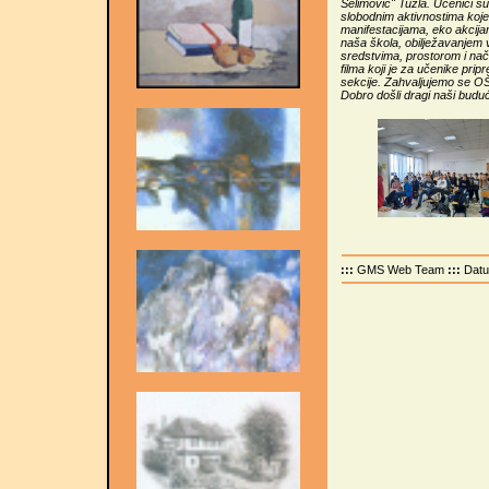
Selimović" Tuzla. Učenici su
slobodnim aktivnostima koje
manifestacijama, eko akcij
naša škola, obilježavanjem
sredstvima, prostorom i nač
filma koji je za učenike pri
sekcije. Zahvaljujemo se OŠ
Dobro došli dragi naši buduć
:::
GMS Web Team
:::
Dat