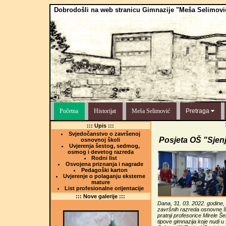
Dobrodošli na web stranicu Gimnazije "Meša Selimovi
Početna
Historijat
Meša Selimović
Pretraga
::: Upis :::
Svjedočanstvo o završenoj
Posjeta OŠ "Sjen
osnovnoj školi
Uvjerenja šestog, sedmog,
osmog i devetog razreda
Rodni list
Osvojena priznanja i nagrade
Pedagoški karton
Uvjerenje o polaganju eksterne
mature
List profesionalne orijentacije
::: Nove galerije :::
Dana, 31. 03. 2022. godine, 
završnih razreda osnovne šk
pratnji profesorice Mirele Še
tipove gimnazija koje nudi 