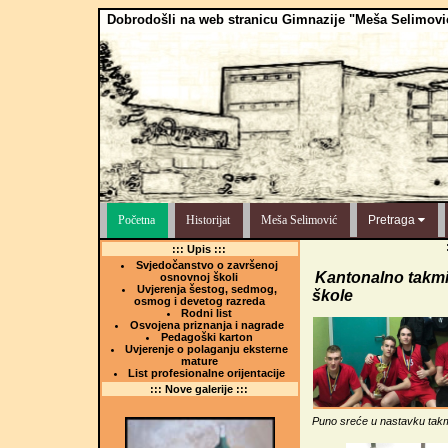
Dobrodošli na web stranicu Gimnazije "Meša Selimovi
Početna
Historijat
Meša Selimović
Pretraga
::: Upis :::
Svjedočanstvo o završenoj
Kantonalno takmi
osnovnoj školi
Uvjerenja šestog, sedmog,
škole
osmog i devetog razreda
Rodni list
Osvojena priznanja i nagrade
Pedagoški karton
Uvjerenje o polaganju eksterne
mature
List profesionalne orijentacije
::: Nove galerije :::
Puno sreće u nastavku ta