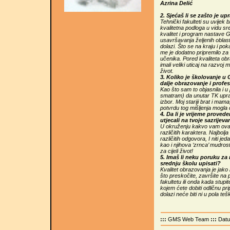
Azrina Delić
2. Sjećaš li se zašto je u
Tehnički fakulteti su uvijek b
kvalitetna podloga u vidu 
kvalitet i program nastav
usavršavanja željenih oblasti
dolazi. Što se na kraju i po
me je dodatno pripremilo za
učenika. Pored kvaliteta obr
imali veliki uticaj na razvoj m
život.
3. Koliko je školovanje u 
dalje obrazovanje i profe
Kao što sam to objasnila i u
smatram) da unutar TK upravo
izbor. Moj stariji brat i mam
potvrdu tog mišljenja mogla 
4. Da li je vrijeme proved
utjecali na tvoje sazrijeva
U okruženju kakvo vam ova
različitih karaktera. Najbolja
različitih odgovora, I niti 
kao i njihova ‘zrnca’ mudrosti
za cijeli život!
5. Imaš li neku poruku za
srednju školu upisati?
Kvalitet obrazovanja je jako
što preskočite, završite na 
fakultetu ili onda kada stup
kojem ćete dobiti odličnu pr
dolazi neće biti ni u pola teš
:::
GMS Web Team
:::
Dat