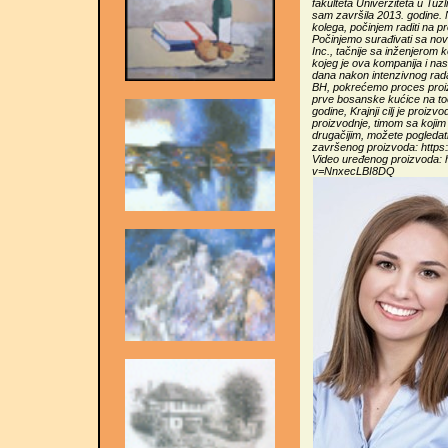
fakulteta Univerziteta u Tuz
sam završila 2013. godine. 
kolega, počinjem raditi na pr
Počinjemo surađivati sa n
Inc., tačnije sa inženjerom 
kojeg je ova kompanija i na
dana nakon intenzivnog rad
BH, pokrećemo proces proiz
prve bosanske kućice na to
godine, Krajnji cilj je proi
proizvodnje, timom sa kojim
drugačijim, možete pogledati
završenog proizvoda: htt
Video uređenog proizvoda:
v=NnxecLBI8DQ