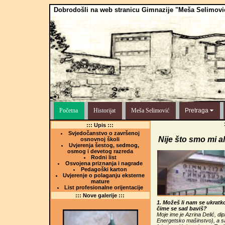
Dobrodošli na web stranicu Gimnazije "Meša Selimovi
Početna
Historijat
Meša Selimović
Pretraga
::: Upis :::
Svjedočanstvo o završenoj
Nije što smo mi al
osnovnoj školi
Uvjerenja šestog, sedmog,
osmog i devetog razreda
Rodni list
Osvojena priznanja i nagrade
Pedagoški karton
Uvjerenje o polaganju eksterne
mature
List profesionalne orijentacije
::: Nove galerije :::
1. Možeš li nam se ukratko
čime se sad baviš?
Moje ime je Azrina Delić, di
Energetsko mašinstvo), a 