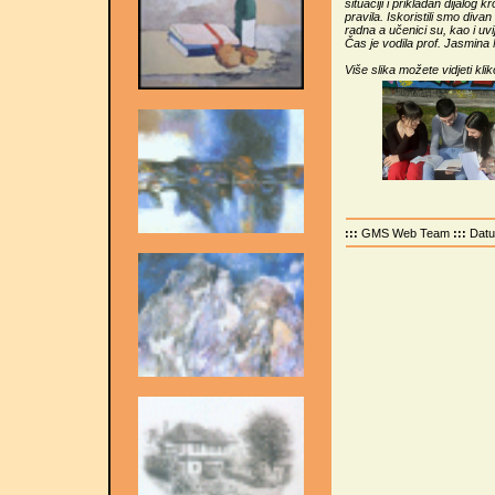
situaciji i prikladan dijalog 
pravila. Iskoristili smo diva
radna a učenici su, kao i uvi
Čas je vodila prof. Jasmina
Više slika možete vidjeti kli
:::
GMS Web Team
:::
Dat