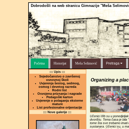
Dobrodošli na web stranicu Gimnazije "Meša Selimovi
Početna
Historijat
Meša Selimović
Pretraga
::: Upis :::
Svjedočanstvo o završenoj
Organizing a place
osnovnoj školi
Uvjerenja šestog, sedmog,
osmog i devetog razreda
Rodni list
Osvojena priznanja i nagrade
Pedagoški karton
Uvjerenje o polaganju eksterne
mature
List profesionalne orijentacije
::: Nove galerije :::
Učenici IIIb su u ponedjelja
dvorištu. Tema časa je bila 
tome šta sve trebamo imati 
sustanara. Učenici su, u mal