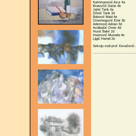
Kahrimanović Azur 4a
Bratovčić Danis 4b
Jahić Tarik 4a
Džinić Tarik 3d
Babović Maid 4e
Omerbegović Emir 3b
Ademović Adnan 3d
Avdibašić Omer 4d
Husić Bakir 2d
Imamović Mustafa 4e
Ljigić Hamid 2e
Sekciju vodi prof. Kovačević