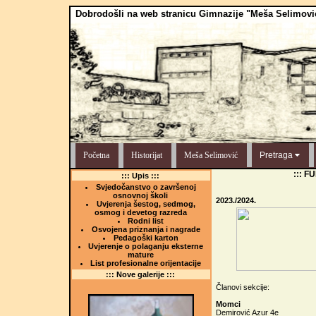
Dobrodošli na web stranicu Gimnazije "Meša Selimovi
Početna
Historijat
Meša Selimović
Pretraga
::: 
::: Upis :::
Svjedočanstvo o završenoj
osnovnoj školi
2023./2024.
Uvjerenja šestog, sedmog,
osmog i devetog razreda
Rodni list
Osvojena priznanja i nagrade
Pedagoški karton
Uvjerenje o polaganju eksterne
mature
List profesionalne orijentacije
::: Nove galerije :::
Članovi sekcije:
Momci
Demirović Azur 4e