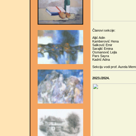
Članovi sekcije:
Aljić Adin
Kamberović Hena
Salković Emir
Sarajlić Emina
Osmanović Lejla
Pars Sayra
Kadrić Adna
Sekciju vodi prof. Aurela Mem
2023./2024.