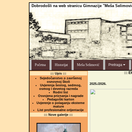
Dobrodošli na web stranicu Gimnazije "Meša Selimovi
Početna
Historijat
Meša Selimović
Pretraga
::: 
::: Upis :::
Svjedočanstvo o završenoj
osnovnoj školi
2025./2026.
Uvjerenja šestog, sedmog,
osmog i devetog razreda
Rodni list
Osvojena priznanja i nagrade
Pedagoški karton
Uvjerenje o polaganju eksterne
mature
List profesionalne orijentacije
::: Nove galerije :::