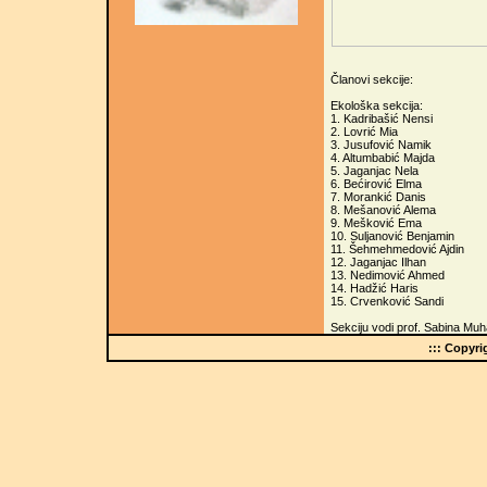
Članovi sekcije:
Ekološka sekcija:
1. Kadribašić Nensi
2. Lovrić Mia
3. Jusufović Namik
4. Altumbabić Majda
5. Jaganjac Nela
6. Bećirović Elma
7. Morankić Danis
8. Mešanović Alema
9. Mešković Ema
10. Suljanović Benjamin
11. Šehmehmedović Ajdin
12. Jaganjac Ilhan
13. Nedimović Ahmed
14. Hadžić Haris
15. Crvenković Sandi
Sekciju vodi prof. Sabina Mu
::: Copyr